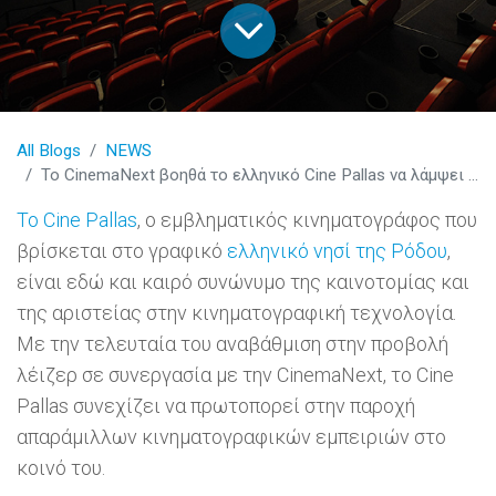
All Blogs
NEWS
Το CinemaNext βοηθά το ελληνικό Cine Pallas να λάμψει με προβολή λέιζερ αιχμής
To Cine Pallas
, ο εμβληματικός κινηματογράφος που
βρίσκεται στο γραφικό
ελληνικό νησί της Ρόδου
,
είναι εδώ και καιρό συνώνυμο της καινοτομίας και
της αριστείας στην κινηματογραφική τεχνολογία.
Με την τελευταία του αναβάθμιση στην προβολή
λέιζερ σε συνεργασία με την CinemaNext, το Cine
Pallas συνεχίζει να πρωτοπορεί στην παροχή
απαράμιλλων κινηματογραφικών εμπειριών στο
κοινό του.