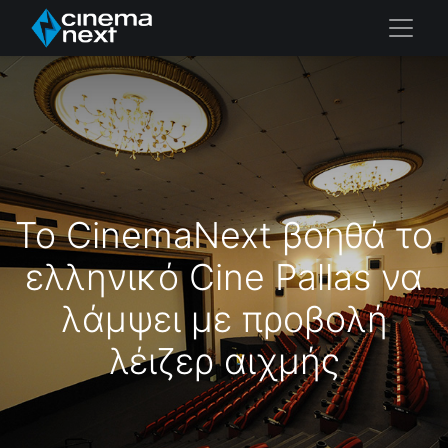
Το CinemaNext βοηθά το
ελληνικό Cine Pallas να
λάμψει με προβολή
λέιζερ αιχμής