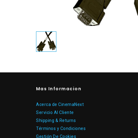
Mas Informacion
Acerca de CinemaNext
Servicio Al Cliente
Shipping & Returns
Términos y Condiciones
Gestión De Cookies