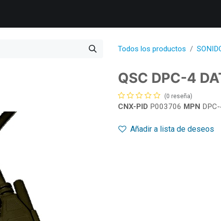
s
Productos
Servicios
Soporte Técnico
Informació
Todos los productos
SONID
QSC DPC-4 DA
(0 reseña)
CNX-PID
P003706
MPN
DPC-
Añadir a lista de deseos