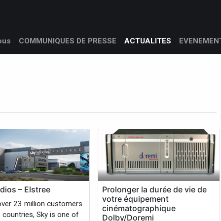
 nous
Produits
Services
Support client
L’entreprise
ous
COMMUNIQUES DE PRESSE
ACTUALITES
EVENEMEN
dios – Elstree
Prolonger la durée de vie de
votre équipement
over 23 million customers
cinématographique
 countries, Sky is one of
Dolby/Doremi