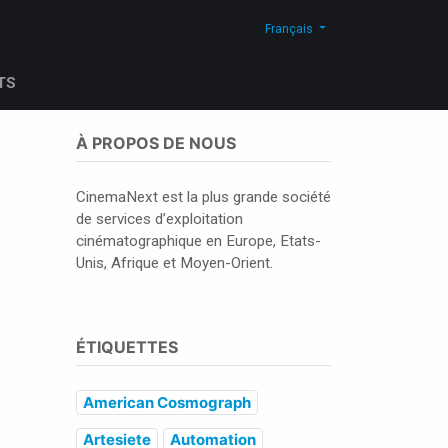
Actualites
Blog
Contactez-nous
Shop
Français
TS
À PROPOS DE NOUS
CinemaNext est la plus grande société
de services d’exploitation
cinématographique en Europe, Etats-
Unis, Afrique et Moyen-Orient.
ÉTIQUETTES
American Cosmograph
Artesiete
Automation