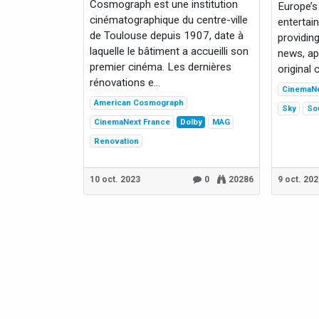
Cosmograph est une institution
Europe’s
cinématographique du centre-ville
enterta
de Toulouse depuis 1907, date à
providin
laquelle le bâtiment a accueilli son
news, ap
premier cinéma. Les dernières
original 
rénovations e...
CinemaNe
American Cosmograph
Sky
So
CinemaNext France
Dolby
MAG
Renovation
10 oct. 2023
0
20286
9 oct. 20