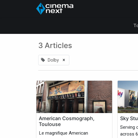
Accueil
A propos de
T
3 Articles
×
Dolby
American Cosmograph,
Sky Stu
Toulouse
Serving 
Le magnifique American
across 6