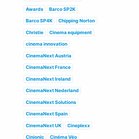
Awards
Barco SP2K
Barco SP4K
Chipping Norton
Christie
Cinema equipment
cinema innovation
CinemaNext Austria
CinemaNext France
CinemaNext Ireland
CinemaNext Nederland
CinemaNext Solutions
CinemaNext Spain
CinemaNext UK
Cineplexx
Cinionic
Cinéma Véo