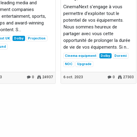
 leading media and
CinemaNext s’engage à vous
inment companies
permettre d’exploiter tout le
g entertainment, sports,
potentiel de vos équipements.
ps and award-winning
Nous sommes heureux de
content. S...
partager avec vous cette
xt UK
Dolby
Projection
opportunité de prolonger la durée
und
de vie de vos équipements. Si n...
Cinema equipment
Dolby
Doremi
NOC
Upgrade
23
0
24937
6 oct. 2023
0
27303