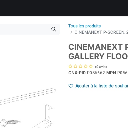
 nous
Produits
Services
Support client
L’entreprise
Tous les produits
CINEMANEXT P-SCREEN. 
CINEMANEXT P
GALLERY FLOO
(0 avis)
CNX-PID
P056662
MPN
P056
Ajouter à la liste de souha