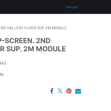
Actualites
Blog
Contactez-nous
Shop
Français
2ND GALLERY FLOOR SUP. 2M MODULE
-SCREEN. 2ND
R SUP. 2M MODULE
662
its