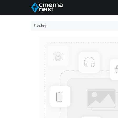
Dom
About Us
P