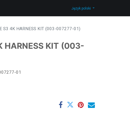
Skontaktuj się z nami
Shop
Język polski
E S3 4K HARNESS KIT (003-007277-01)
K HARNESS KIT (003-
007277-01