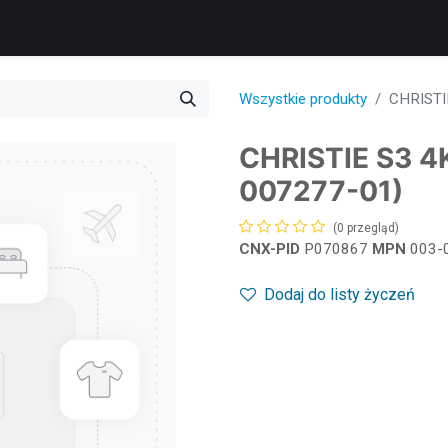
roducts
Services
Support
Corporate
Blog
Blog
Wszystkie produkty
CHRISTI
CHRISTIE S3 4
007277-01)
(0 przegląd)
CNX-PID
P070867
MPN
003-
Dodaj do listy życzeń