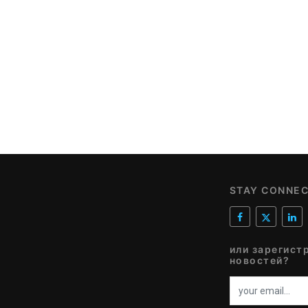
STAY CONNE
или зарегист
новостей?