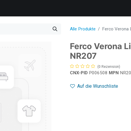
Produkte​
Dienstleistungen
Kundenbetreuung
Unterneh
Alle Produkte
Ferco Verona 
Ferco Verona L
NR207
(0 Rezension)
CNX-PID
P006508
MPN
NR2
Auf die Wunschliste