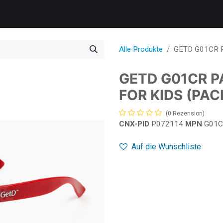
Produkte​
Dienstleistungen
Kundenbetreuung
Unterneh
Alle Produkte
GETD G01CR P
GETD G01CR P
FOR KIDS (PAC
(0 Rezension)
CNX-PID
P072114
MPN
G01
Auf die Wunschliste