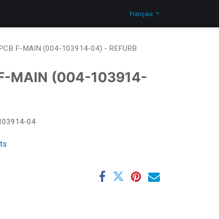
Actualites
Blog
Contactez-nous
Shop
Français
PCB F-MAIN (004-103914-04) - REFURB
F-MAIN (004-103914-
103914-04
its