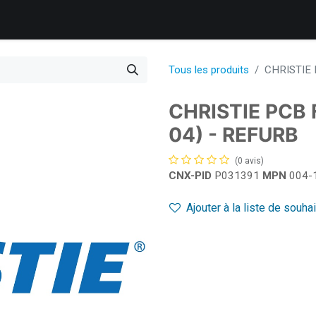
 nous
Produits
Services
Support client
L’entreprise
Tous les produits
CHRISTIE 
CHRISTIE PCB 
04) - REFURB
(0 avis)
CNX-PID
P031391
MPN
004-
Ajouter à la liste de souha