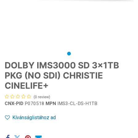
DOLBY IMS3000 SD 3x1TB
PKG (NO SDI) CHRISTIE
CINELIFE+
(0 review)
CNX-PID
P070518
MPN
IMS3-CL-DS-H1TB
Kívánságlistához ad