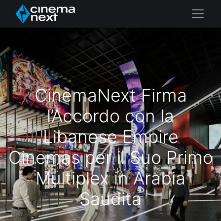
CinemaNext Firma
l’Accordo con la
Libanese Empire
Cinemas per il Suo Primo
Multiplex in Arabia
Saudita