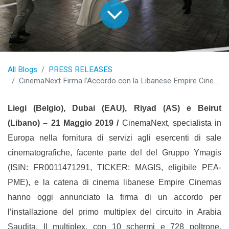
All Blogs
PRESS RELEASES
CinemaNext Firma l’Accordo con la Libanese Empire Cinemas per il Suo Primo Multiplex in Arabia Saudita
Liegi (Belgio), Dubai (EAU), Riyad (AS) e Beirut
(Libano) – 21 Maggio 2019 /
CinemaNext, specialista in
Europa nella fornitura di servizi agli esercenti di sale
cinematografiche, facente parte del del Gruppo Ymagis
(ISIN: FR0011471291, TICKER: MAGIS, eligibile PEA-
PME), e la catena di cinema libanese Empire Cinemas
hanno oggi annunciato la firma di un accordo per
l’installazione del primo multiplex del circuito in Arabia
Saudita. Il multiplex, con 10 schermi e 728 poltrone,