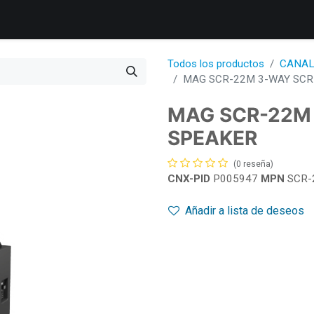
s
Productos
Servicios
Soporte Técnico
Informació
Todos los productos
CANAL
MAG SCR-22M 3-WAY SC
MAG SCR-22M
SPEAKER
(0 reseña)
CNX-PID
P005947
MPN
SCR-
Añadir a lista de deseos