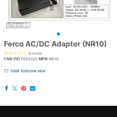
Ferco AC/DC Adapter (NR10)
(0 incele)
CNX-PID
P006525
MPN
NR10
İstek listesine ekle