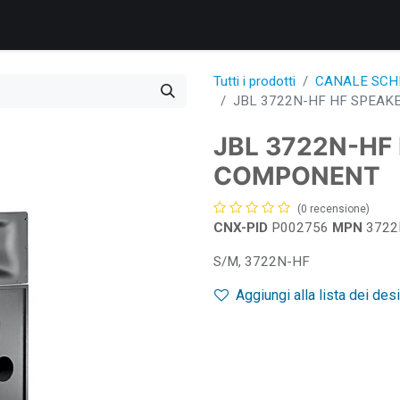
Prodotti
Servizi
Supporto
Corporate
News
Bl
Tutti i prodotti
CANALE SC
JBL 3722N-HF HF SPEA
JBL 3722N-HF
COMPONENT
(0 recensione)
CNX-PID
P002756
MPN
3722
S/M, 3722N-HF
Aggiungi alla lista dei des