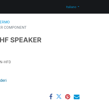
og
Contattaci
Shop
Italiano
HERMO
KER COMPONENT
 HF SPEAKER
N-HFD
ideri